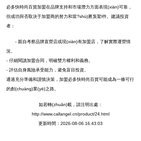
必多快時尚百貨加盟在品牌支持和市場潛力方面表現(xiàn)可靠，
但成功與否取決于加盟商的努力和當?shù)厥袌鰲l件。建議投資
者：
- 親自考察品牌直營店或現(xiàn)有加盟店，了解實際運營情
況。
- 仔細閱讀加盟合同，明確雙方權利和義務。
- 評估自身風險承受能力，避免盲目投資。
通過充分準備和謹慎決策，加盟必多快時尚百貨可能成為一條可行
的創(chuàng)業(yè)之路。
如若轉(zhuǎn)載，請注明出處：
http://www.callangel.cn/product/24.html
更新時間：2026-08-06 16:43:03