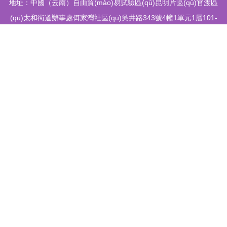
地址：中國（云南）自由貿(mào)易試驗區(qū)昆明片區(qū)官渡區
(qū)太和街道辦事處佴家灣社區(qū)吳井路343號4幢1單元1層101-
36035號
電話：-
Copyright © 2026
www.callangel.cn
日用百貨
昆明厝慧商貿(mào)有
限公司
日用百貨
版權所有
Sitemap
感谢您访问我们的网站，您可能还对以下资源感兴趣：青海瓶萄家具有限
公司
牛牛欧美影院|牛牛碰免费视频|牛牛碰视频|牛牛碰在现视频|牛牛碰在线|
牛牛碰在线视频|牛牛入|牛牛色91|牛牛色狼撸碰|牛牛网站牛牛无码
网站
地图
日本一级大片
微拍福利在线观看
91香蕉APP
国产二区三区
国产精品性
美女诱惑福利电影 白丝内射91AV 熟女Av 91网站网址 操人人aV 国产黑料 黄
乱伦种子
美国伦理大片
国产二区在线观看
美女伦理视频
福利偷拍小视
频
91社区国产
丁香五月天堂
欧美变态一区
国产综合在线观看
国产免费
一级片
福利视频资源站
成人午夜在线观看
欧美图片在线观看
在线观看h
色短视频 亚洲中文日韩tv 草逼小电影 九九色色电器 欧美性爱天天影院 日韩
视频
国产a级0
变性人妖
国产福利永久
日韩中文字幕观看
足交在线播放
91
丁香五月色网站
黄色3级抢网站
国产一区二区
日本一级婬片
久久免