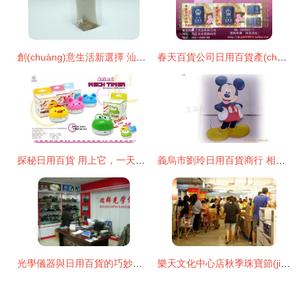
創(chuàng)意生活新選擇 汕頭塑料日用百貨6004牙簽瓶，時尚與實用的完美融合
春天百貨公司日用百貨產(chǎn)品相冊
探秘日用百貨 用上它，一天下來竟如此充實
義烏市劉玲日用百貨商行 相紙產(chǎn)品列表與日用百貨精選
光學儀器與日用百貨的巧妙結合——楊瑞群個體經(jīng)營之道
樂天文化中心店秋季珠寶節(jié)璀璨來襲，樂扣多款商品低至2折起