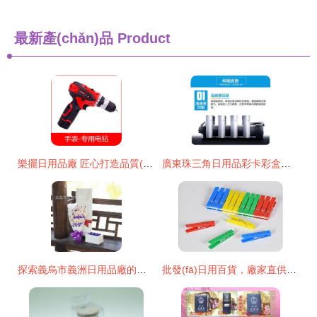
最新產(chǎn)品
Product
樂擺日用品廠 匠心打造品質(zhì)生活，日用百貨一站式優(yōu)選
廣東珠三角日用品彩卡彩盒專業(yè)生產(chǎn)商 江門市蓬江區(qū)華圖彩印廠
探索義烏市義洲日用品廠的視覺世界 海量高清圖片庫的行業(yè)價值
批發(fā)日用百貨，廠家直供價廉物美