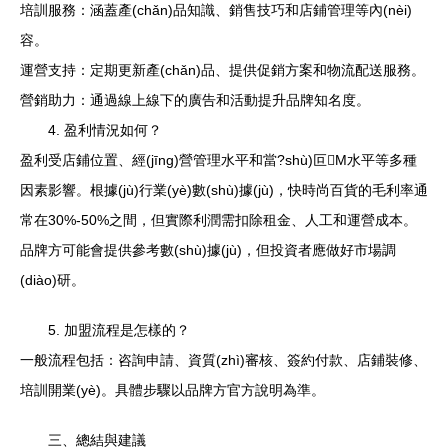
培訓服務：涵蓋產(chǎn)品知識、銷售技巧和店鋪管理等內(nèi)
容。
運營支持：定期更新產(chǎn)品、提供促銷方案和物流配送服務。
營銷助力：通過線上線下的廣告和活動提升品牌知名度。
4. 盈利情況如何？
盈利受店鋪位置、經(jīng)營管理水平和當?shù)叵M水平等多種
因素影響。根據(jù)行業(yè)數(shù)據(jù)，快時尚百貨的毛利率通
常在30%-50%之間，但實際利潤需扣除租金、人工和運營成本。
品牌方可能會提供參考數(shù)據(jù)，但投資者應做好市場調
(diào)研。
5. 加盟流程是怎樣的？
一般流程包括：咨詢申請、資質(zhì)審核、簽約付款、店鋪裝修、
培訓開業(yè)。具體步驟以品牌方官方說明為準。
三、總結與建議