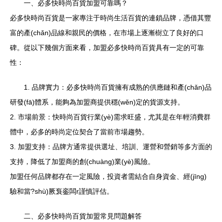
一、必多快時尚百貨加盟可靠嗎？
必多快時尚百貨是一家專注于時尚生活百貨的連鎖品牌，憑借其豐
富的產(chǎn)品線和親民的價格，在市場上逐漸樹立了良好的口
碑。從以下幾個方面來看，加盟必多快時尚百貨具有一定的可靠
性：
1. 品牌實力：必多快時尚百貨擁有成熟的供應鏈和產(chǎn)品
研發(fā)體系，能夠為加盟商提供穩(wěn)定的貨源支持。
2. 市場前景：快時尚百貨行業(yè)需求旺盛，尤其是在年輕消費群
體中，必多的時尚定位契合了當前市場趨勢。
3. 加盟支持：品牌方通常提供選址、培訓、運營和營銷等多方面的
支持，降低了加盟商的創(chuàng)業(yè)風險。
加盟任何品牌都存在一定風險，投資者需結合自身資金、經(jīng)
驗和當?shù)厥袌銮闆r謹慎評估。
二、必多快時尚百貨加盟常見問題解答