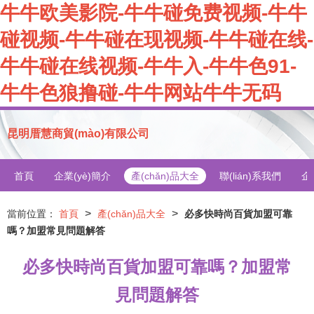
牛牛欧美影院-牛牛碰免费视频-牛牛
碰视频-牛牛碰在现视频-牛牛碰在线-
牛牛碰在线视频-牛牛入-牛牛色91-
牛牛色狼撸碰-牛牛网站牛牛无码
昆明厝慧商貿(mào)有限公司
首頁
企業(yè)簡介
產(chǎn)品大全
聯(lián)系我們
企
>
>
當前位置：
首頁
產(chǎn)品大全
必多快時尚百貨加盟可靠
嗎？加盟常見問題解答
必多快時尚百貨加盟可靠嗎？加盟常
見問題解答