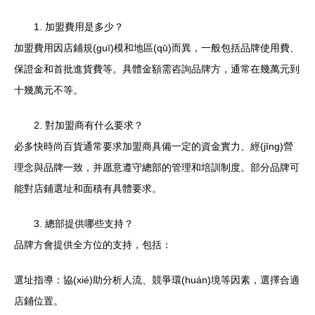
1. 加盟費用是多少？
加盟費用因店鋪規(guī)模和地區(qū)而異，一般包括品牌使用費、
保證金和首批進貨費等。具體金額需咨詢品牌方，通常在幾萬元到
十幾萬元不等。
2. 對加盟商有什么要求？
必多快時尚百貨通常要求加盟商具備一定的資金實力、經(jīng)營
理念與品牌一致，并愿意遵守總部的管理和培訓制度。部分品牌可
能對店鋪選址和面積有具體要求。
3. 總部提供哪些支持？
品牌方會提供全方位的支持，包括：
選址指導：協(xié)助分析人流、競爭環(huán)境等因素，選擇合適
店鋪位置。